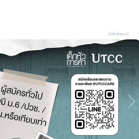
โปรโมชั่นแนะนํา